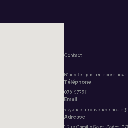
Contact
N’hésitez pas à m’écrire pou
Téléphone
0781977311
Email
voyanceintuitivenormandie@
Adresse
1 Rue Camille Saint-Saëns, 27